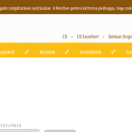
Jump to navigation
gjobb szolgáltatások nyújtásában. A Rendben gombra kattintva jóváhagyja, hogy cook
CD
CD Excellent
Delikan Origi
égünkről
Akcióink
Termékeink
Pa
TEGÓRIA