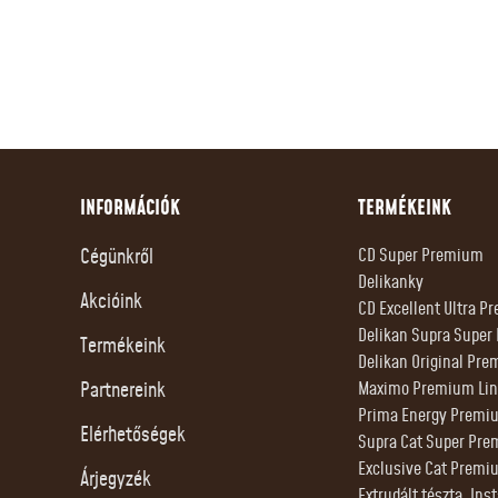
INFORMÁCIÓK
TERMÉKEINK
Cégünkről
CD Super Premium
Delikanky
Akcióink
CD Excellent Ultra 
Delikan Supra Supe
Termékeink
Delikan Original Pre
Partnereink
Maximo Premium Lin
Prima Energy Premi
Elérhetőségek
Supra Cat Super Pr
Exclusive Cat Premi
Árjegyzék
Extrudált tészta, Ins