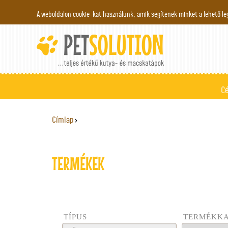
A weboldalon cookie-kat használunk, amik segítenek minket a lehető le
C
Címlap
›
JELENLEGI HELY
TERMÉKEK
TÍPUS
TERMÉKKA