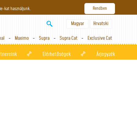
ie-kat használjunk.
Magyar
Hrvatski
nal
Maximo
Supra
Supra Cat
Exclusive Cat
rtnereink
Elérhetőségek
Árjegyzék