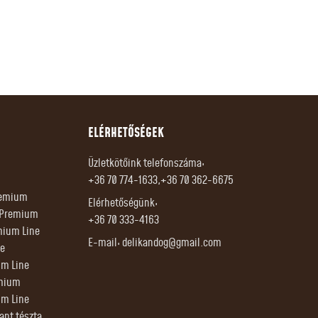
ELÉRHETŐSÉGEK
Üzletkötőink telefonszáma:
+36 70 774-1633,+36 70 362-6675
Premium
Elérhetőségünk:
r Premium
+36 70 333-4163
mium Line
E-mail:
delikandog@gmail.com
e
um Line
emium
um Line
tant tészta