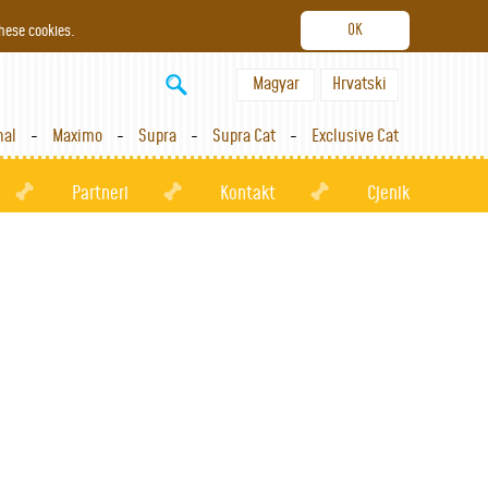
these cookies.
Magyar
Hrvatski
nal
Maximo
Supra
Supra Cat
Exclusive Cat
Partneri
Kontakt
Cjenik