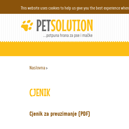
This website uses cookies to help us give you the best experience when 
Naslovna
›
YOU ARE HERE
CJENIK
Cjenik za preuzimanje (PDF)