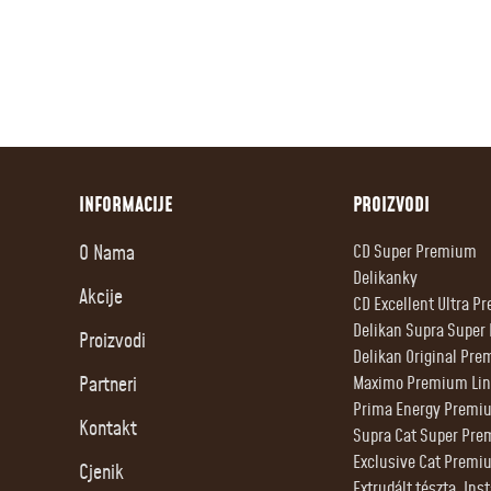
INFORMACIJE
PROIZVODI
O Nama
CD Super Premium
Delikanky
Akcije
CD Excellent Ultra 
Delikan Supra Supe
Proizvodi
Delikan Original Pre
Partneri
Maximo Premium Lin
Prima Energy Premi
Kontakt
Supra Cat Super Pr
Exclusive Cat Premi
Cjenik
Extrudált tészta, Ins