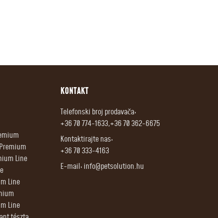
KONTAKT
Telefonski broj prodavača:
+36 70 774-1633,+36 70 362-6675
Premium
Kontaktirajte nas:
r Premium
+36 70 333-4163
mium Line
E-mail:
info@petsolution.hu
e
um Line
emium
um Line
tant tészta