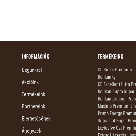
INFORMÁCIÓK
TERMÉKEINK
Cégünkről
CD Super Premium
Delikanky
Akcióink
CD Excellent Ultra 
Delikan Supra Supe
Termékeink
Delikan Original Pre
Partnereink
Maximo Premium Lin
Prima Energy Premi
Elérhetőségek
Supra Cat Super Pr
Exclusive Cat Premi
Árjegyzék
Extrudált tészta, Ins