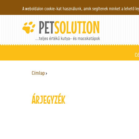
A weboldalon cookie-kat használunk, amik segítenek minket a lehető le
C
Címlap
›
JELENLEGI HELY
ÁRJEGYZÉK