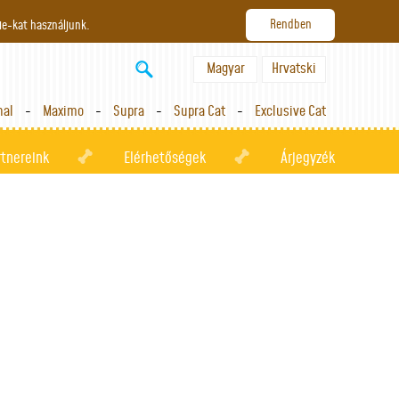
ie-kat használjunk.
Magyar
Hrvatski
nal
Maximo
Supra
Supra Cat
Exclusive Cat
rtnereink
Elérhetőségek
Árjegyzék