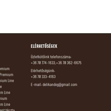
ELÉRHETŐSÉGEK
Üzletkötőink telefonszáma:
+36 70 774-1633,+36 70 362-6675
Premium
Elérhetőségünk:
r Premium
+36 70 333-4163
mium Line
E-mail:
delikandog@gmail.com
e
um Line
emium
um Line
tant tészta