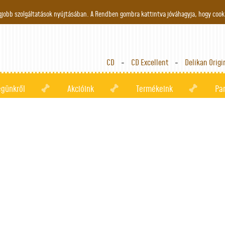
Jump to navigation
gjobb szolgáltatások nyújtásában. A Rendben gombra kattintva jóváhagyja, hogy cook
CD
CD Excellent
Delikan Origi
égünkről
Akcióink
Termékeink
Pa