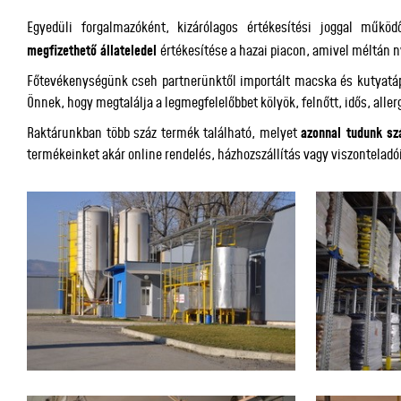
Egyedüli forgalmazóként, kizárólagos értékesítési joggal műk
megfizethető állateledel
értékesítése a hazai piacon, amivel méltán n
Főtevékenységünk cseh partnerünktől importált macska és kutyatá
Önnek, hogy megtalálja a legmegfelelőbbet kölyök, felnőtt, idős, alle
Raktárunkban több száz termék található, melyet
azonnal tudunk sz
termékeinket akár online rendelés, házhozszállítás vagy viszonteladó