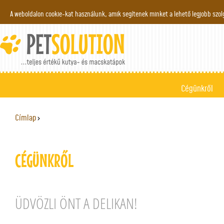
Jump to navigation
A weboldalon cookie-kat használunk, amik segítenek minket a lehető legjobb szo
Cégünkről
Címlap
›
JELENLEGI HELY
CÉGÜNKRŐL
ÜDVÖZLI ÖNT A DELIKAN!