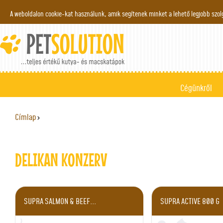
Jump to navigation
A weboldalon cookie-kat használunk, amik segítenek minket a lehető legjobb szo
Cégünkről
Címlap
›
JELENLEGI HELY
DELIKAN KONZERV
SUPRA SALMON & BEEF...
SUPRA ACTIVE 800 G